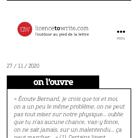
Menu
Licence
to
Write
27 / 11 / 2020
on l'ouvre
« Écoute Bernard, je crois que toi et moi,
on a un peu le même problème, on ne peut
pas tout miser sur notre physique… oublie
que tu n’as aucune chance, vas-y fonce,
on ne sait jamais, sur un malentendu… ça
peut marcher… » (1).
Certains lisent