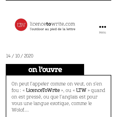
Menu
Licence
to
Write
14 / 10 / 2020
on l'ouvre
On peut l’appeler comme on veut, on s’en
fou : «
LicenceToWrite
», ou «
LTW
» quand
on est pressé, ou que l’anglais est pour
vous une langue exotique, comme le
Wolof….