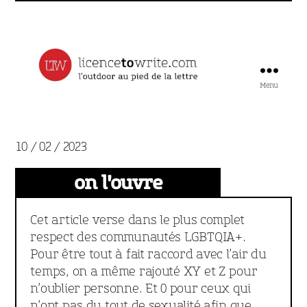
Menu
Licence
to
Write
10 / 02 / 2023
on l'ouvre
Cet article verse dans le plus complet
respect des communautés LGBTQIA+.
Pour être tout à fait raccord avec l’air du
temps, on a même rajouté XY et Z pour
n’oublier personne. Et 0 pour ceux qui
n’ont pas du tout de sexualité afin que