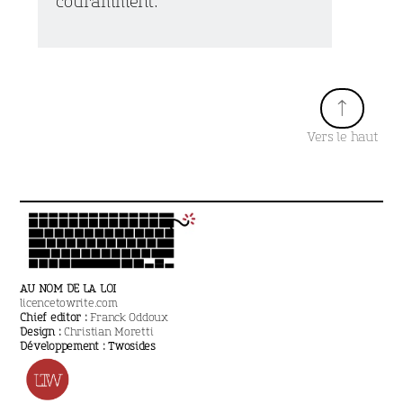
couramment.
↑
Vers le haut
AU NOM DE LA LOI
licencetowrite.com
Chief editor :
Franck Oddoux
Design :
Christian Moretti
Développement :
Twosides